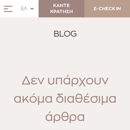
ΚΑΝΤΕ
ΕΛ
E-CHECK IN
ΚΡΑΤΗΣΗ
BLOG
Δεν υπάρχουν
ΣΧΕΤΙΚΑ
ΔΙΑΜΟΝΗ
ακόμα διαθέσιμα
ANEMOS COCKTAIL BAR &
άρθρα
LUNCH RESTAURANT
ΜΟΝΑΔΙΚΕΣ ΕΜΠΕΙΡΙΕΣ