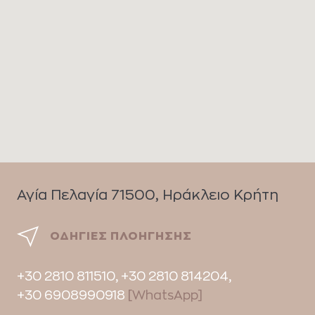
Αγία Πελαγία 71500, Ηράκλειο Κρήτη
ΟΔΗΓΊΕΣ ΠΛΟΉΓΗΣΗΣ
+30 2810 811510,
+30 2810 814204,
+30 6908990918
[WhatsApp]