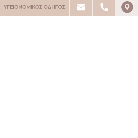
ΥΓΕΙΟΝΟΜΙΚΟΣ ΟΔΗΓΟΣ
PELA MARE HOTEL
ΜΟΝΑΔΙΚΕΣ ΕΜΠΕΙΡΙΕΣ
Nature & Thrill Seekers